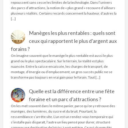
repoussent sans cesse les limites de la technologie. Dans l’univers
des parcs d’attractions, la notion de « plus grand » recouvre d’ailleurs
plusieurs réalités. Certains records concernent la hauteur, d’autres la
[…]
Manèges les plus rentables : quels sont
ceux qui rapportent le plus d’argent aux
forains ?
On imagine souvent que le manège le plus rentable est aussi le plus
grand ou le plus spectaculaire. Sur le terrain, la réalité est plus
nuancée. Entre la caisse encaissée, les charges de transport, de
montage, d’énergie ou d’emplacement, un gros succès public ne se
transforme pas toujours en vrai gain pour le forain. Tout […]
Quelle est la différence entre une fête
foraine et un parc d’attractions ?
On les met souvent dans le même panier, parce qu’on y retrouve des
manèges, des lumières, du sucre et du bruit. Pourtant, la
ressemblance s’arrête vite. L’un est un rendez-vous temporaire qui
s’installe puis disparaît, l’autre un lieu pensé pour durer, structuré
comme une destination de loisirs à part entière. Ce qui change dès